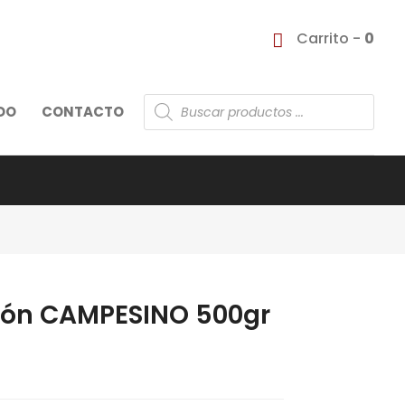
Carrito -
0
Búsqueda
DO
CONTACTO
de
productos
món CAMPESINO 500gr