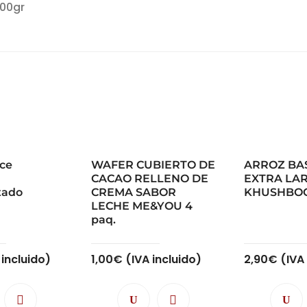
00gr
lce
WAFER CUBIERTO DE
ARROZ BA
CACAO RELLENO DE
EXTRA LA
tado
CREMA SABOR
KHUSHBOO
LECHE ME&YOU 4
paq.
 incluido)
1,00
€
(IVA incluido)
2,90
€
(IVA