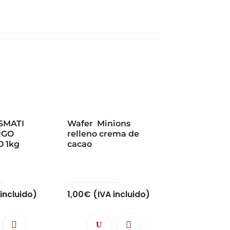
SMATI
Wafer Minions
RGO
relleno crema de
 1kg
cacao
 incluido)
1,00
€
(IVA incluido)