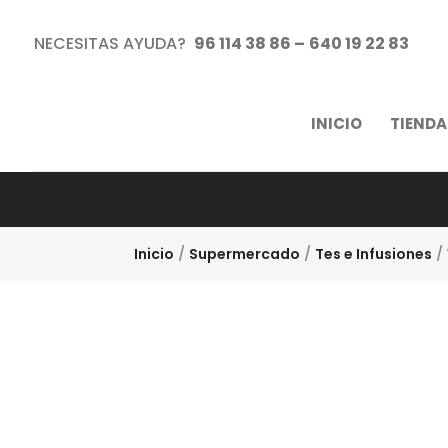
NECESITAS AYUDA?
96 114 38 86 –
640 19 22 83
INICIO
TIENDA
Inicio
/
Supermercado
/
Tes e Infusiones
/