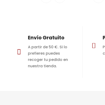
Envío Gratuito

A partir de 50 €. Si lo
P

prefieres puedes
c
recoger tu pedido en
nuestra tienda.