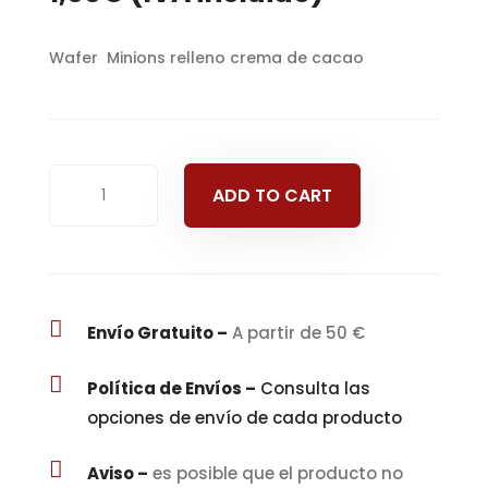
Wafer Minions relleno crema de cacao
Wafer
ADD TO CART
Minions
relleno
crema
de
cacao

Envío Gratuito –
A partir de 50 €
quantity

Política de Envíos –
Consulta las
opciones de envío de cada producto

Aviso –
es posible que el producto no