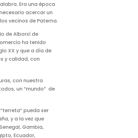
palabra. Era una época
necesario acercar un
los vecinos de Paterna.
io de Alborxí de
comercio ha tenido
lo XX y que a día de
os y calidad, con
uras, con nuestra
 todos, un “mundo” de
“terreta” pueda ser
ña, y a la vez que
Senegal, Gambia,
gipto, Ecuador,