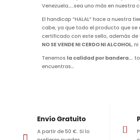
Venezuela…..sea uno más en nuestra c
El handicap “HALAL” hace a nuestra ti
cabe, ya que todo el producto que se 
certificado con este sello, además de
NO SE VENDE NI CERDO NI ALCOHOL
, n
Tenemos
la calidad por bandera
…. t
encuentras…
Envío Gratuito

A partir de 50 €. Si lo
P

prefieres puedes
c