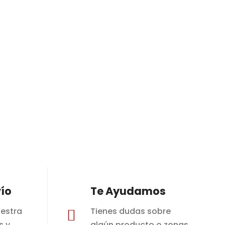
ío
Te Ayudamos
estra
Tienes dudas sobre

s y
algún producto o zonas