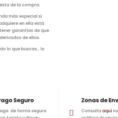
esta de la compra.
enda más especial si
adquiere en ella está
 tener garantías de que
i derivados de ellos.
odo lo que buscas… lo
Pago Seguro
Zonas de Env
aga de forma segura
Consulta
aquí
nu

on tarjeta o Bizum.
política de envío