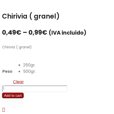
Chirivia ( granel)
0,49
€
–
0,99
€
(IVA incluido)
Chirivia ( granel)
250gr.
Peso
500gr.
Clear
Chirivia
(
Add to cart
granel)
quantity
