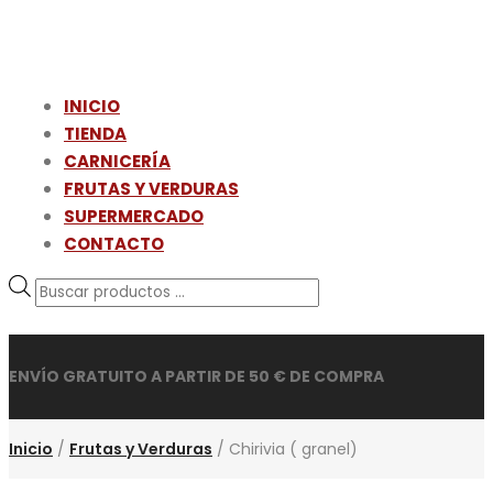
INICIO
TIENDA
CARNICERÍA
FRUTAS Y VERDURAS
SUPERMERCADO
CONTACTO
Búsqueda
de
productos
ENVÍO GRATUITO A PARTIR DE 50 € DE COMPRA
Inicio
/
Frutas y Verduras
/ Chirivia ( granel)