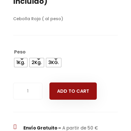
incluido)
Cebolla Roja ( al peso)
Peso
1Kg.
2Kg.
3KG.
Cebolla
ADD TO CART
Roja
(
al
peso)
quantity

Envío Gratuito –
A partir de 50 €