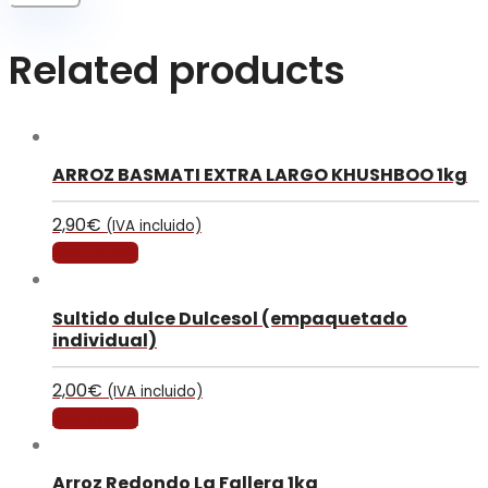
Related products
ARROZ BASMATI EXTRA LARGO KHUSHBOO 1kg
2,90
€
(IVA incluido)
Add to cart
Sultido dulce Dulcesol (empaquetado
individual)
2,00
€
(IVA incluido)
Add to cart
Arroz Redondo La Fallera 1kg