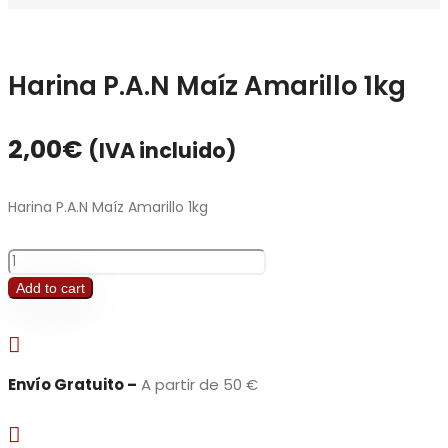
Harina P.A.N Maíz Amarillo 1kg
2,00
€
(IVA incluido)
Harina P.A.N Maíz Amarillo 1kg
Harina
P.A.N
Add to cart
Maíz
Amarillo

1kg
quantity
Envío Gratuito –
A partir de 50 €
