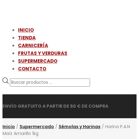
INICIO
TIENDA
CARNICERÍA
FRUTAS Y VERDURAS
SUPERMERCADO
CONTACTO
Búsqueda
de
productos
ENVÍO GRATUITO A PARTIR DE 50 € DE COMPRA
Inicio
/
Supermercado
/
Sémolas y Harinas
/ Harina P.A.N
Maíz Amarillo 1kg