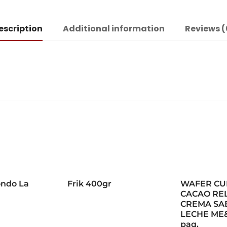
escription
Additional information
Reviews (
ondo La
Frik 400gr
WAFER CU
CACAO RE
CREMA SA
LECHE ME
paq.