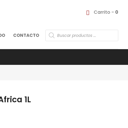
Carrito -
0
Búsqueda
DO
CONTACTO
de
productos
frica 1L