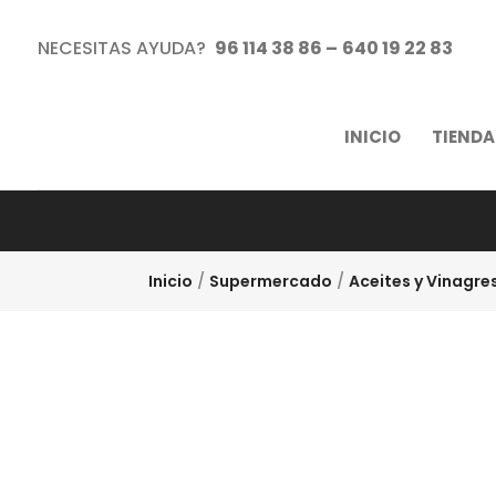
NECESITAS AYUDA?
96 114 38 86 –
640 19 22 83
INICIO
TIENDA
Inicio
/
Supermercado
/
Aceites y Vinagre