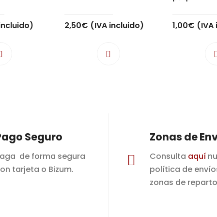
incluido)
2,50
€
(IVA incluido)
1,00
€
(IVA 
Pago Seguro
Zonas de Env
aga de forma segura
Consulta
aquí
nu

on tarjeta o Bizum.
política de envío
zonas de reparto