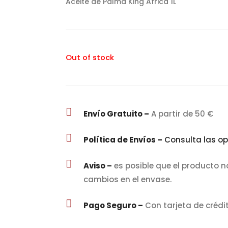
Aceite de Palma King Africa 1L
Out of stock

Envío Gratuito –
A partir de 50 €

Política de Envíos –
Consulta las op

Aviso –
es posible que el producto n
cambios en el envase.

Pago Seguro –
Con tarjeta de crédi