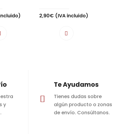
incluido)
2,90
€
(IVA incluido)
ío
Te Ayudamos
estra
Tienes dudas sobre

s y
algún producto o zonas
.
de envío. Consúltanos.