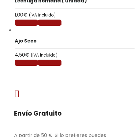
Lechuga Romana ( unidad)
1,00
€
(IVA incluido)
Quick View
Read more
Ajo Seco
4,50
€
(IVA incluido)
Quick View
Read more

Envío Gratuito
A partir de 50 €. Si lo prefieres puedes