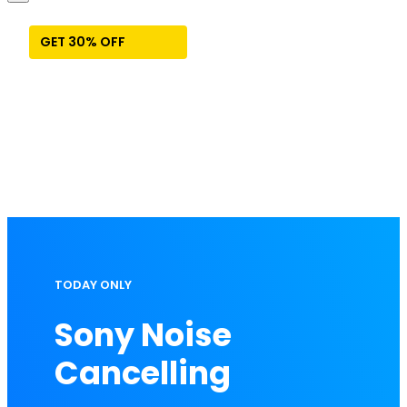
GET 30% OFF
TODAY ONLY
Sony Noise
Cancelling