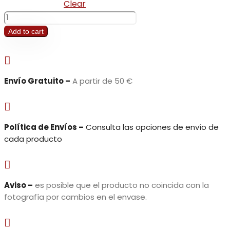
Clear
Zanahoria
Granel
Add to cart
quantity

Envío Gratuito –
A partir de 50 €

Política de Envíos –
Consulta las opciones de envío de
cada producto

Aviso –
es posible que el producto no coincida con la
fotografía por cambios en el envase.
