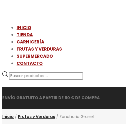
INICIO
TIENDA
CARNICERÍA
FRUTAS Y VERDURAS
SUPERMERCADO
CONTACTO
Búsqueda
de
productos
ENVÍO GRATUITO A PARTIR DE 50 € DE COMPRA
Inicio
/
Frutas y Verduras
/ Zanahoria Granel