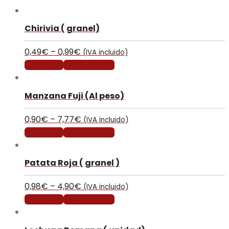
Chirivia ( granel)
0,49
€
–
0,99
€
(IVA incluido)
Quick View
Select options
Manzana Fuji (Al peso)
0,90
€
–
7,77
€
(IVA incluido)
Quick View
Select options
Patata Roja ( granel )
0,98
€
–
4,90
€
(IVA incluido)
Quick View
Select options