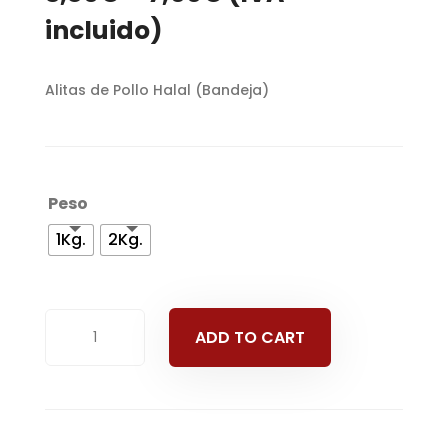
incluido)
Alitas de Pollo Halal (Bandeja)
Peso
1Kg.
2Kg.
Alitas
ADD TO CART
de
Pollo
Halal
(Bandeja)