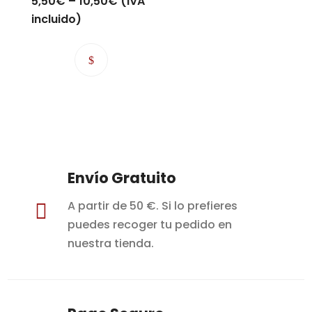
5,50
€
–
10,50
€
(IVA
incluido)
Envío Gratuito
A partir de 50 €. Si lo prefieres

puedes recoger tu pedido en
nuestra tienda.